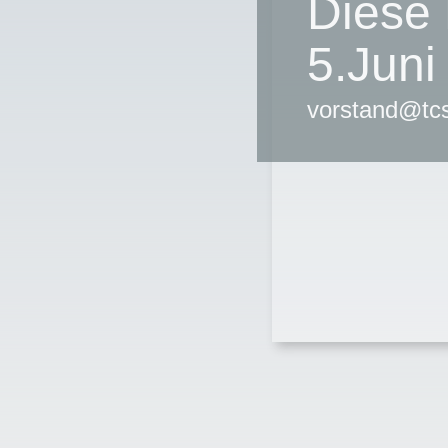
Diese
5.Juni
vorstand@tcs